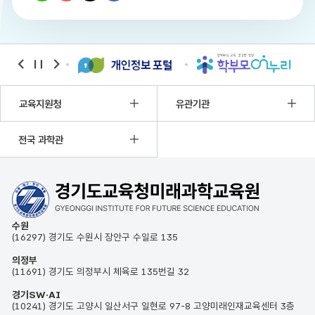
설명하며,
손전등
사용
시
눈에
직접
banner
banner
banner
비추지
이전
정지
다음
않도록
하는
교육지원청
유관기관
안전
수칙도
함께
전국 과학관
안내합니다.
마지막으로
체험
도구를
서로
양보하며
안전하게
사용하는
수원
협동과
(16297) 경기도 수원시 장안구 수일로 135
배려의
중요성을
의정부
전달하는
(11691) 경기도 의정부시 체육로 135번길 32
내용을
포함하고
경기SW·AI
있습니다.
(10241) 경기도 고양시 일산서구 일현로 97-8 고양미래인재교육센터 3층