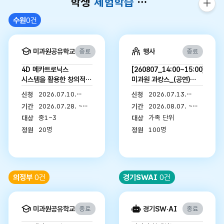
학생
체험학습
프로그램
체험
신청
수원
0건
더보
미과원공유학교
행사
종료
종료
4D 메카트로닉스
[260807_14:00~15:00]
시스템을 활용한 창의적
미과원 과캉스_(공연)
미션 해결 프로젝트 (중등
과학마술콘서트
2026.07.10.
2026.07.13.
신청
신청
오후반)
08:00 ~
09:00 ~
2026.07.28. ~
2026.08.07. ~
기간
기간
2026.07.17.
2026.07.18.
2026.07.30.
2026.08.07.
중1~3
가족 단위
대상
대상
12:00
12:00
20명
100명
정원
정원
의정부
0건
경기SWAI
0건
미과원공유학교
경기SW·AI
종료
종료