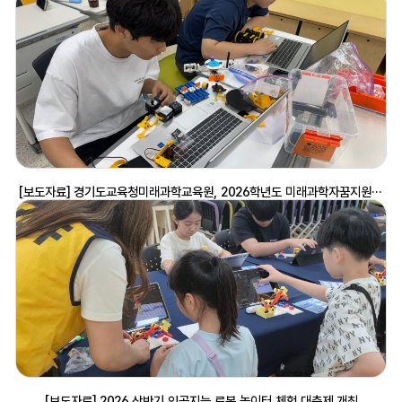
빛으로
그리는
바다)
참여
시
지켜야
할
안전수칙과
이용
방법을
안내하는
내용입니다.
영상에서는
[보도자료] 경기도교육청미래과학교육원, 2026학년도 미래과학자꿈지원 공유학교 운영
체험
활동
중
안전하게
놀이할
수
있도록
블록과
뜰채
등
도구를
올바르게
사용하는
방법과
정리
[보도자료] 2026 상반기 인공지능.로봇 놀이터 체험 대축제 개최