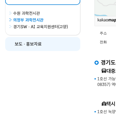
수원 과학전시관
의정부 과학전시관
경기SW · AI 교육지원센터(고양)
주소
전화
보도 · 홍보자료
경기도
대중
1호선 가능
08357) 
택시
1호선 녹양