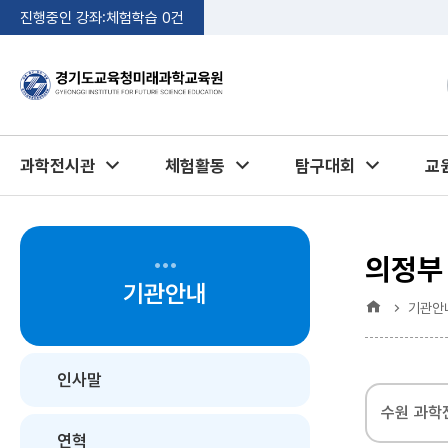
진행중인 강좌:
체험학습
0
건
과학전시관
체험활동
탐구대회
교
의정부
기관안내
홈
기관안
인사말
수원 과학
연혁