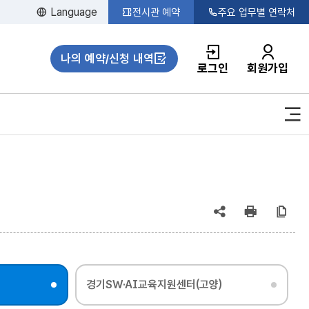
Language
전시관 예약
주요 업무별 연락처
나의 예약/신청 내역
로그인
회원가입
공유
인쇄
복
(상태
:
경기SW·AI교육지원센터(고양)
축소)