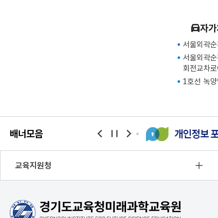
자가
서울외곽순환
서울외곽순환
회전교차로
1호선 녹양
배너모음
banner
banner
banner
이전
정지
다음
교육지원청