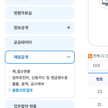
청렴자료실
정보공개
공공데이터
전체
22
재정공개
예,결산현황
업무추진비, 신용카드 및 현금영수증
번호
물품, 용역, 공사계약
물
물품선정결과
22
품
선
정
21
결
업무협약 현황