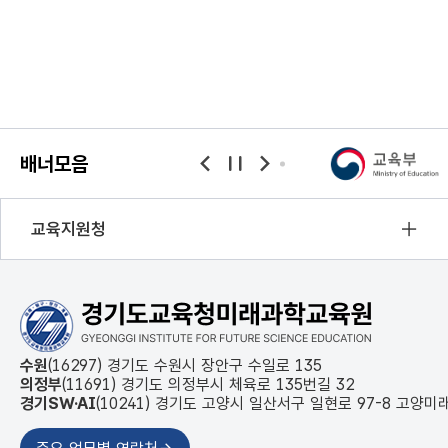
수
있
습
니
다.
배너모음
banner
banner
banner
이전
정지
다음
교육지원청
수원
(16297) 경기도 수원시 장안구 수일로 135
의정부
(11691) 경기도 의정부시 체육로 135번길 32
경기SW·AI
(10241) 경기도 고양시 일산서구 일현로 97-8 고양