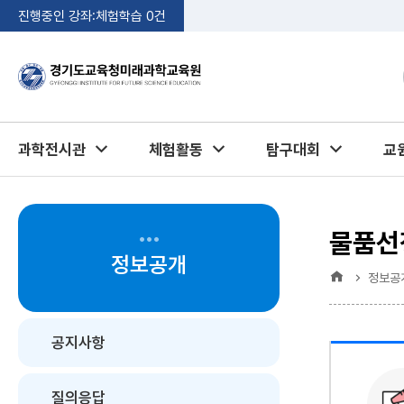
진행중인 강좌:
체험학습
0
건
과학전시관
체험활동
탐구대회
교
물품선
정보공개
홈
정보공
공지사항
질의응답