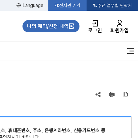
Language
전시관 예약
주요 업무별 연락처
나의 예약/신청 내역
로그인
회원가입
공유
인쇄
복
(상태
:
호, 휴대폰번호, 주소, 은행계좌번호, 신용카드번호 등
축소)
주의
하시기 바랍니다.