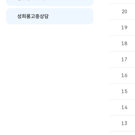
과
의
20
게
성희롱고충상담
시
물
19
번
호,
제
18
목,
부
17
서
명,
등
16
록
일,
조
15
회
수
정
14
보
를
13
확
인
할